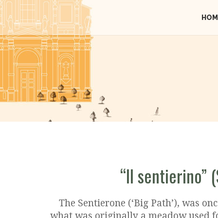
HOM
“Il sentierino”
The Sentierone (‘Big Path’), was once
what was originally a meadow used for