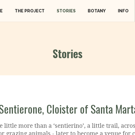
E
THE PROJECT
STORIES
BOTANY
INFO
Stories
 (Sentierone, Cloister of Santa Mart
 little more than a ‘sentierino’, a little trail, 
 grazing animals - later to become a venue for c