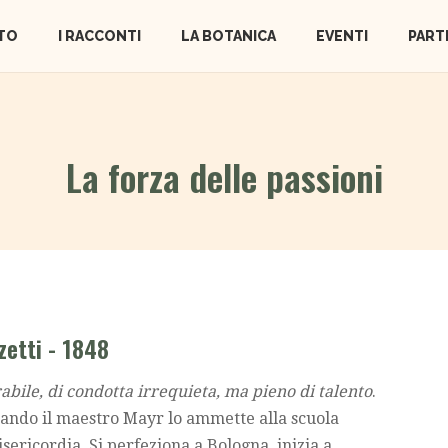
TO
I RACCONTI
LA BOTANICA
EVENTI
PART
La forza delle passioni
etti - 1848
abile, di condotta irrequieta, ma pieno di talento
.
uando il maestro Mayr lo ammette alla scuola
sericordia. Si perfeziona a Bologna, inizia a